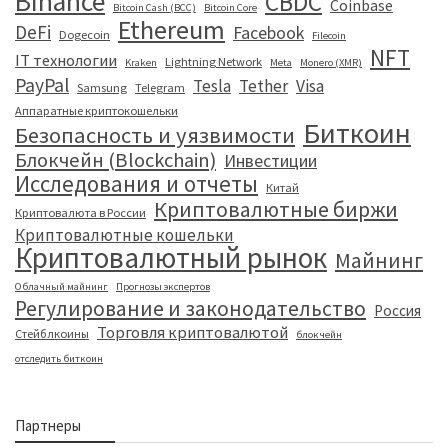
Binance
CBDC
Coinbase
Bitcoin Cash (BCC)
Bitcoin Core
Ethereum
DeFi
Facebook
Dogecoin
Filecoin
NFT
IT технологии
Lightning Network
Kraken
Meta
Monero (XMR)
PayPal
Tesla
Tether
Visa
Samsung
Telegram
Аппаратные криптокошельки
Биткоин
Безопасность и уязвимости
Блокчейн (Blockchain)
Инвестиции
Исследования и отчеты
Китай
Криптовалютные биржи
Криптовалюта в России
Криптовалютные кошельки
Криптовалютный рынок
Майнинг
Облачный майнинг
Прогнозы экспертов
Регулирование и законодательство
Россия
Торговля криптовалютой
Стейблкоины
блокчейн
отследить биткоин
Партнеры