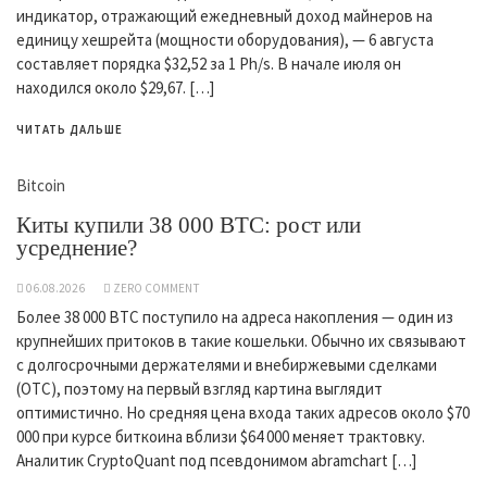
индикатор, отражающий ежедневный доход майнеров на
единицу хешрейта (мощности оборудования), — 6 августа
составляет порядка $32,52 за 1 Ph/s. В начале июля он
находился около $29,67. […]
ЧИТАТЬ ДАЛЬШЕ
Bitcoin
Киты купили 38 000 BTC: рост или
усреднение?
06.08.2026
ZERO COMMENT
Более 38 000 BTC поступило на адреса накопления — один из
крупнейших притоков в такие кошельки. Обычно их связывают
с долгосрочными держателями и внебиржевыми сделками
(OTC), поэтому на первый взгляд картина выглядит
оптимистично. Но средняя цена входа таких адресов около $70
000 при курсе биткоина вблизи $64 000 меняет трактовку.
Аналитик CryptoQuant под псевдонимом abramchart […]