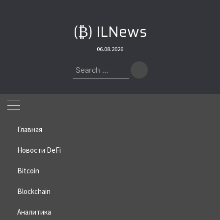
Skip
to
(₿) ILNews
content
06.08.2026
Search
for:
Главная
Новости DeFi
Bitcoin
Home
»
Bitcoin
»
90% предложения биткоина сейчас в прибыли
Blockchain
90% предложения биткоина
сейчас в прибыли
Аналитика