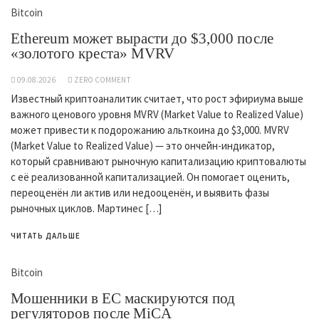
Bitcoin
Ethereum может вырасти до $3,000 после
«золотого креста» MVRV
09.08.2026
ZERO COMMENT
Известный криптоаналитик считает, что рост эфириума выше
важного ценового уровня MVRV (Market Value to Realized Value)
может привести к подорожанию альткоина до $3,000. MVRV
(Market Value to Realized Value) — это ончейн-индикатор,
который сравнивают рыночную капитализацию криптовалюты
с её реализованной капитализацией. Он помогает оценить,
переоценён ли актив или недооценён, и выявить фазы
рыночных циклов. Мартинес […]
ЧИТАТЬ ДАЛЬШЕ
Bitcoin
Мошенники в ЕС маскируются под
регуляторов после MiCA