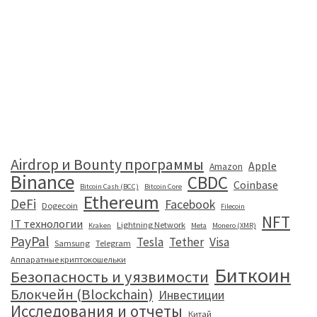
Airdrop и Bounty программы
Apple
Amazon
Binance
CBDC
Coinbase
Bitcoin Cash (BCC)
Bitcoin Core
Ethereum
DeFi
Facebook
Dogecoin
Filecoin
NFT
IT технологии
Lightning Network
Kraken
Meta
Monero (XMR)
PayPal
Tesla
Tether
Visa
Samsung
Telegram
Аппаратные криптокошельки
Биткоин
Безопасность и уязвимости
Блокчейн (Blockchain)
Инвестиции
Исследования и отчеты
Китай