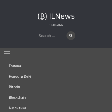
Skip
to
(₿) ILNews
content
10.08.2026
Search
for:
Главная
Новости DeFi
Bitcoin
Home
»
Bitcoin
»
21Shares признала провал своих прогнозов по
крипторынку
Blockchain
21Shares признала провал своих
Аналитика
прогнозов по крипторынку