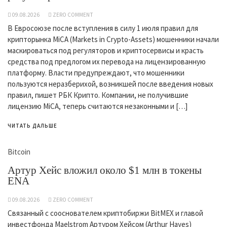
09.08.2026
ZERO COMMENT
В Евросоюзе после вступления в силу 1 июля правил для
крипторынка MiCA (Markets in Crypto-Assets) мошенники начали
маскироваться под регуляторов и криптосервисы и красть
средства под предлогом их перевода на лицензированную
платформу. Власти предупреждают, что мошенники
пользуются неразберихой, возникшей после введения новых
правил, пишет РБК Крипто. Компании, не получившие
лицензию MiCA, теперь считаются незаконными и […]
ЧИТАТЬ ДАЛЬШЕ
Bitcoin
Артур Хейс вложил около $1 млн в токены
ENA
09.08.2026
ZERO COMMENT
Связанный с сооснователем криптобиржи BitMEX и главой
инвестфонда Maelstrom Артуром Хейсом (Arthur Hayes)