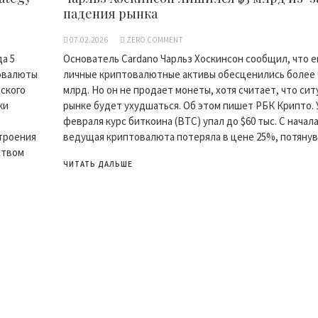
падения рынка
07.02.2026
ZERO COMMENT
а 5
Основатель Cardano Чарльз Хоскинсон сообщил, что е
товалюты
личные криптовалютные активы обесценились более ч
еского
млрд. Но он не продает монеты, хотя считает, что сит
ки
рынке будет ухудшаться. Об этом пишет РБК Крипто. 
февраля курс биткоина (BTC) упал до $60 тыс. С начала
строения
ведущая криптовалюта потеряла в цене 25%, потянув 
ством
ЧИТАТЬ ДАЛЬШЕ