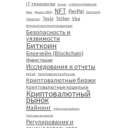
IT технологии
Lightning Network
Kraken
NFT
PayPal
Samsung
Meta
Monero (XMR)
Tesla
Tether
Visa
Telegram
Аппаратные криптокошельки
Безопасность и
уязвимости
Биткоин
Блокчейн (Blockchain)
Инвестиции
Исследования и отчеты
Китай
Криптовалюта в России
Криптовалютные биржи
Криптовалютные кошельки
Криптовалютный
рынок
Майнинг
Облачный майнинг
Прогнозы экспертов
Регулирование и