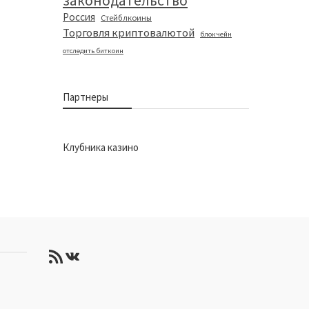
законодательство
Россия
Стейблкоины
Торговля криптовалютой
блокчейн
отследить биткоин
Партнеры
Клубника казино
RSS-лента
ВКонтакте