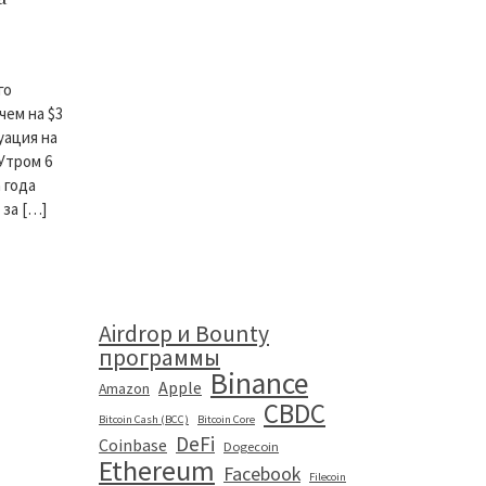
го
ем на $3
уация на
Утром 6
 года
за […]
Airdrop и Bounty
программы
Binance
Apple
Amazon
CBDC
Bitcoin Cash (BCC)
Bitcoin Core
DeFi
Coinbase
Dogecoin
Ethereum
Facebook
Filecoin