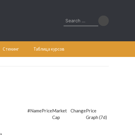
Search
for:
Стекинг
Таблица курсов
#
Name
Price
Market
Change
Price
Cap
Graph (7d)
а