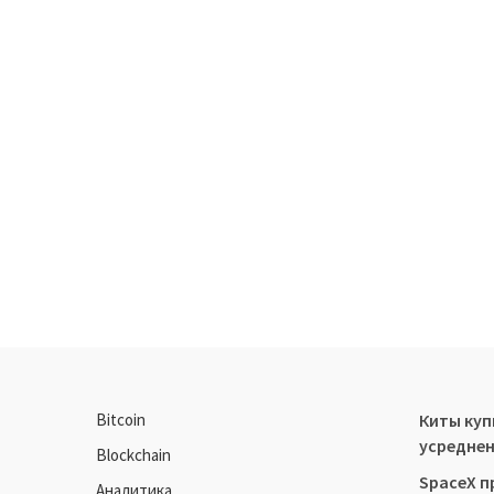
Bitcoin
Киты купи
усреднен
Blockchain
SpaceX п
Аналитика