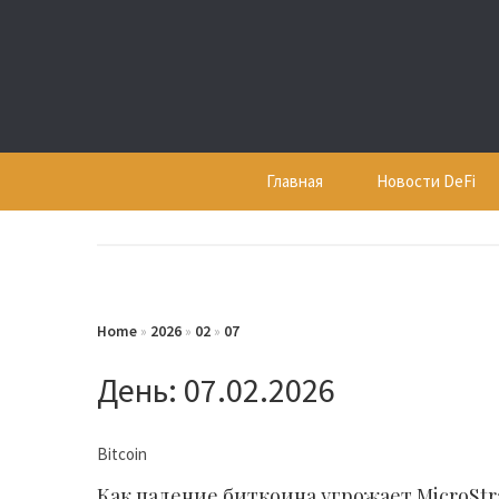
Skip
to
content
Главная
Новости DeFi
Home
»
2026
»
02
»
07
День:
07.02.2026
Bitcoin
Как падение биткоина угрожает MicroStr