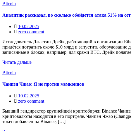
Bitcoin
Аналитик рассказал, во сколько обойдется атака 51% на се
10.02.2025
zero comment
Исследователь Джастин Дрейк, работающий в организации Ether
придётся потратить около $10 млрд и запустить оборудование 
записанные в блоках, например, для кражи BTC. Дрейк полагае
Читать дальше
Bitcoin
Чанпэн Чжао: Я не против мемкоинов
10.02.2025
zero comment
Бывший гендиректор крупнейшей криптобиржи Binance Чанпэн 
криптовалюты находятся в его портфеле. Чанпэн Чжао (Changpen
токен добавлен на Binance, […]