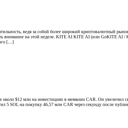
тильность, ведя за собой более широкий криптовалютный рыно
ь внимание на этой неделе. KITE AI KITE AI (или GoKITE AI / K
ого […]
в около $12 млн на инвестициях в мемкоин CAR. Он увеличил св
ил 5 SOL на покупку 46,57 млн CAR через секунду после публика