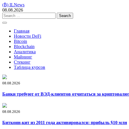
Skip
(₿) ILNews
to
08.08.2026
content
Search
for:
Главная
Новости DeFi
Bitcoin
Blockchain
Аналитика
Майнинг
Стекинг
Таблица курсов
08.08.2026
Банки требуют от ВЭД-клиентов отчитаться за криптовалю
08.08.2026
Биткоин-кит из 2011 года активировался: прибыль $10 млн