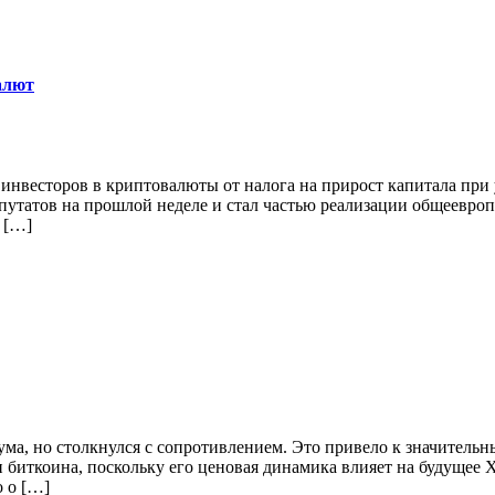
алют
нвесторов в криптовалюты от налога на прирост капитала при 
путатов на прошлой неделе и стал частью реализации общеевропе
 […]
ма, но столкнулся с сопротивлением. Это привело к значительн
ии биткоина, поскольку его ценовая динамика влияет на будуще
о о […]