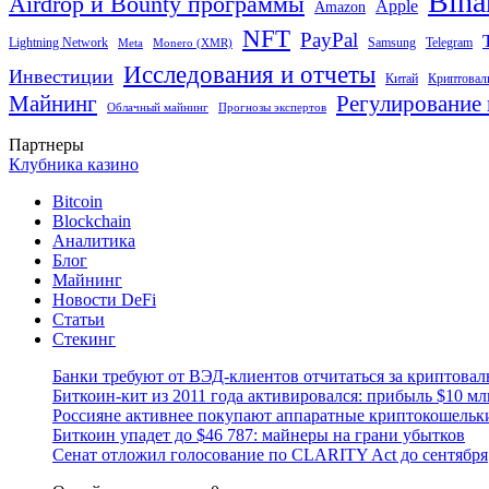
Bina
Airdrop и Bounty программы
Apple
Amazon
NFT
PayPal
Lightning Network
Samsung
Telegram
Meta
Monero (XMR)
Исследования и отчеты
Инвестиции
Китай
Криптовал
Майнинг
Регулирование 
Облачный майнинг
Прогнозы экспертов
Партнеры
Клубника казино
Bitcoin
Blockchain
Аналитика
Блог
Майнинг
Новости DeFi
Статьи
Стекинг
Банки требуют от ВЭД-клиентов отчитаться за криптова
Биткоин-кит из 2011 года активировался: прибыль $10 мл
Россияне активнее покупают аппаратные криптокошельк
Биткоин упадет до $46 787: майнеры на грани убытков
Сенат отложил голосование по CLARITY Act до сентября