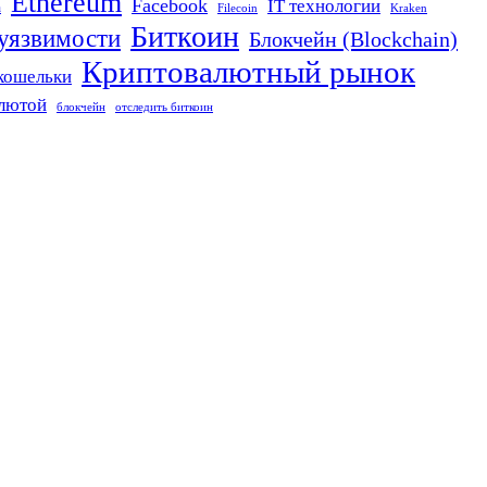
Ethereum
Facebook
IT технологии
n
Filecoin
Kraken
Биткоин
 уязвимости
Блокчейн (Blockchain)
Криптовалютный рынок
кошельки
алютой
блокчейн
отследить биткоин