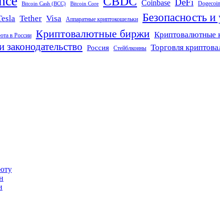
nce
CBDC
DeFi
Coinbase
Dogecoi
Bitcoin Cash (BCC)
Bitcoin Core
Безопасность и
Tether
Visa
Tesla
Аппаратные криптокошельки
Криптовалютные биржи
Криптовалютные 
юта в России
и законодательство
Торговля криптов
Россия
Стейблкоины
люту
н
и